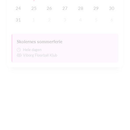
24
25
26
27
28
29
30
31
1
2
3
4
5
6
Skolernes sommerferie
Hele dagen
Viborg Floorball Klub